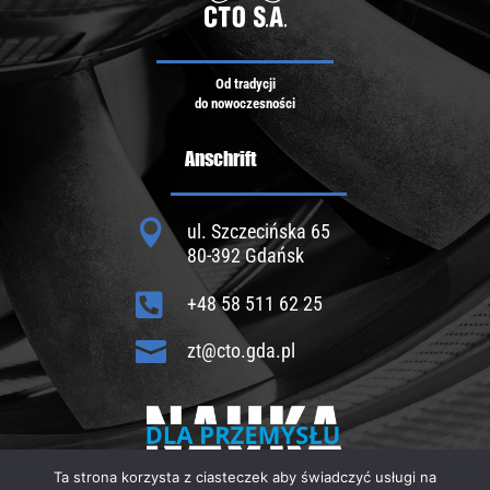
Od tradycji
do nowoczesności
Anschrift

ul. Szczecińska 65
80-392 Gdańsk

+48 58 511 62 25

zt@cto.gda.pl
Ta strona korzysta z ciasteczek aby świadczyć usługi na