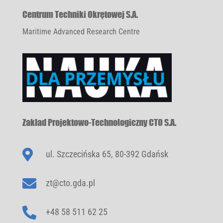
Centrum Techniki Okrętowej S.A.
Maritime Advanced Research Centre
Zakład Projektowo-Technologiczny CTO S.A.

ul. Szczecińska 65, 80-392 Gdańsk

zt@cto.gda.pl

+48 58 511 62 25